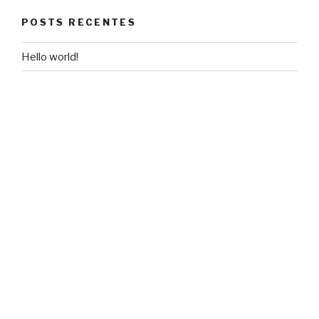
POSTS RECENTES
Hello world!
COMENTÁRIOS
A WordPress Commenter
em
Hello world!
ARQUIVOS
maio 2018
CATEGORIAS