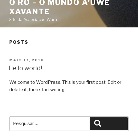
O RÓ – O MUNDO A’UWÉ
XAVANTE
Site da Associação Warã
POSTS
PUBLICADO
MAIO 17, 2018
EM
Hello world!
Welcome to WordPress. This is your first post. Edit or
delete it, then start writing!
Pesquisar
Pesquisar
por: